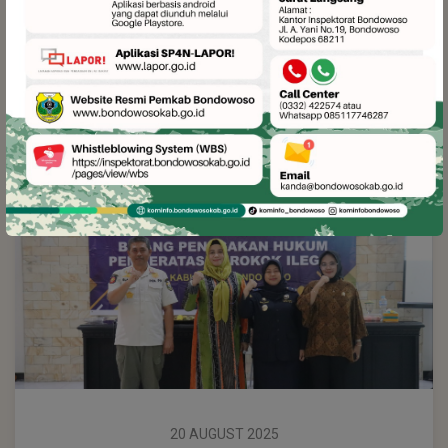
25 AUGUST 2025
Rundown Road To Fesyar "SAMARA" Semarak
Ekonomi Syariah Sekarkijang Lomba Nasyid
oleh BI Jember dan Pemkab Bondowoso
20 AUGUST 2025