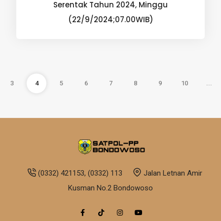
Serentak Tahun 2024, Minggu
(22/9/2024;07.00WIB)
3
4
5
6
7
8
9
10
...
(0332) 421153, (0332) 113
Jalan Letnan Amir
Kusman No.2 Bondowoso